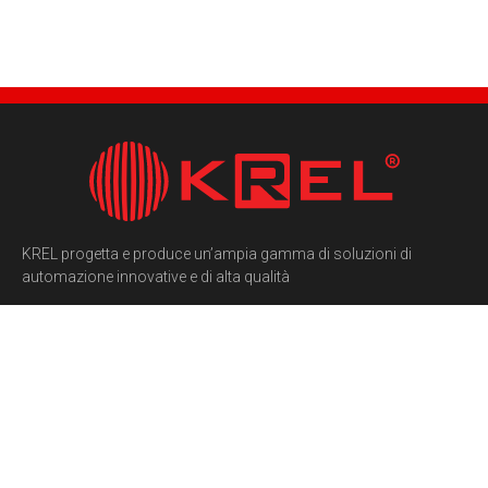
KREL progetta e produce un’ampia gamma di soluzioni di
automazione innovative e di alta qualità
INFORMAZIONI:
ALTRO:
I NOSTRI
PARTNER:
Krel Srl, PI/CF
Politiche Aziendali
Fanuc
02731770349
Codice Etico
Hairise
info@krel.it
Privacy Policy
Omron
0521 645925
Via Emore Tirelli 14,