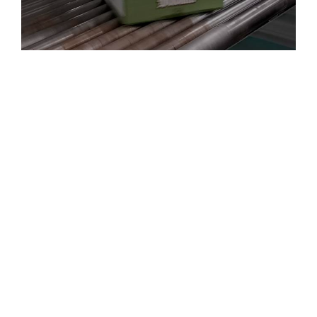
KREL progetta e produce un’ampia gamma di soluzioni di
automazione innovative e di alta qualità
INFORMAZIONI:
ALTRO:
I NOSTRI